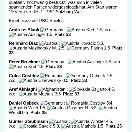
qualitativ hochwertig bestückt, was sich in vielen
spannenden Partien widergespiegelt hat. Am Start waren
19 Vertreter des 1. PBC Salzburg-Wals.
Ergebnisse der PBC Spieler:
Andreas Blank
:
Kret 1:5, w.o.,
Auzinger 1:5
Platz 33
Reinhard Diaz
:
Kovacic 5:3,
Maziborsky M. 2:5,
Farina 1:5
Platz
33
Peter Bruckner
:
Auzinger 3:5, w.o.,
Kret 4:5
Platz 33
Colea Costilov
:
Osbeck 4:5,
w.o.,
Czerwinsky 0:5
Platz 33
Aref Akhlaghi
:
Szijjarto 4:5,
w.o.,
Matheis 3:5
Platz 33
Daniel Osbeck
:
Costilov 5:4,
Wich 1:5,
Gassner N. 5:3,
Wendl 0:5
Platz 25
Günter Staubmann
:
Winkler 4:5,
w.o.,
Savcic 5:3,
Matheis 1:5
Platz 25