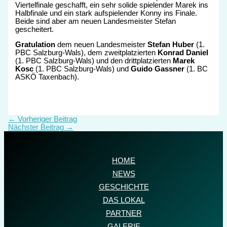
Viertelfinale geschafft, ein sehr solide spielender Marek ins
Halbfinale und ein stark aufspielender Konny ins Finale.
Beide sind aber am neuen Landesmeister Stefan
gescheitert.
Gratulation
dem neuen Landesmeister
Stefan Huber
(1.
PBC Salzburg-Wals), dem zweitplatzierten
Konrad Daniel
(1. PBC Salzburg-Wals) und den drittplatzierten
Marek
Kosc
(1. PBC Salzburg-Wals) und
Guido Gassner
(1. BC
ASKÖ Taxenbach).
←
Vorheriger Beitrag
Nächster Beitrag
→
HOME
NEWS
GESCHICHTE
DAS LOKAL
PARTNER
GALERIE