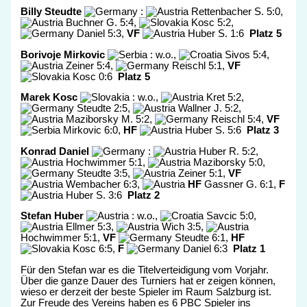
Billy Steudte
:
Rettenbacher S. 5:0,
Buchner G. 5:4,
Kosc 5:2,
Daniel 5:3,
VF
Huber S. 1:6
Platz 5
Borivoje Mirkovic
: w.o.,
Sivos 5:4,
Zeiner 5:4,
Reischl 5:1,
VF
Kosc 0:6
Platz 5
Marek Kosc
: w.o.,
Kret 5:2,
Steudte 2:5,
Wallner J. 5:2,
Maziborsky M. 5:2,
Reischl 5:4,
VF
Mirkovic 6:0,
HF
Huber S. 5:6
Platz 3
Konrad Daniel
:
Huber R. 5:2,
Hochwimmer 5:1,
Maziborsky 5:0,
Steudte 3:5,
Zeiner 5:1,
VF
Wembacher 6:3,
HF
Gassner G. 6:1,
F
Huber S. 3:6
Platz 2
Stefan Huber
: w.o.,
Savcic 5:0,
Ellmer 5:3,
Wich 3:5,
Hochwimmer 5:1,
VF
Steudte 6:1,
HF
Kosc 6:5,
F
Daniel 6:3
Platz 1
Für den Stefan war es die Titelverteidigung vom Vorjahr.
Über die ganze Dauer des Turniers hat er zeigen können,
wieso er derzeit der beste Spieler im Raum Salzburg ist.
Zur Freude des Vereins haben es 6 PBC Spieler ins