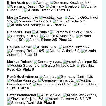
Erich Auzinger
:
Bruckner 5:3,
Reischl 3:5,
Blank 5:1,
Hutter 5:3,
Ellmer 2:5
Platz 17
Martin Czerwinsky
: w.o.,
Grösslinger
3:5,
Costilov 5:0,
Stadler 5:2,
Maziborsky M. 4:5
Platz 17
Richard Huber
:
Daniel 2:5, w.o.,
Zintl 5:1,
Kovacic 5:4,
Wörndl 5:2,
Ellmer 2:5
Platz 13
Hannes Garber
: w.o.,
Hutter 5:4,
Reischl 0:5,
Matheis 5:3,
Zeiner 2:5
Platz 13
Markus Reischl
: w.o.,
Auzinger 5:3,
Garber 5:0,
Mirkovic 1:5,
Kosc 4:5
Platz 9
René Hochwimmer
:
Daniel 1:5,
Pann 5:0,
Farina 5:2,
Grösslinger 5:2,
Buchner G. 5:1,
Huber
S. 1:5
Platz 9
Peter Wembacher
: w.o.,
Winkler 5:0,
Szijjarto 5:3,
Gassner G. 5:1,
VF
Daniel 3:6
Platz 5