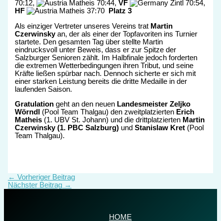
70:12,
Matheis 70:44,
VF
Zintl 70:54,
HF
Matheis 37:70
Platz 3
Als einziger Vertreter unseres Vereins trat
Martin
Czerwinsky
an, der als einer der Topfavoriten ins Turnier
startete. Den gesamten Tag über stellte Martin
eindrucksvoll unter Beweis, dass er zur Spitze der
Salzburger Senioren zählt. Im Halbfinale jedoch forderten
die extremen Wetterbedingungen ihren Tribut, und seine
Kräfte ließen spürbar nach. Dennoch sicherte er sich mit
einer starken Leistung bereits die dritte Medaille in der
laufenden Saison.
Gratulation
geht an den neuen
Landesmeister Zeljko
Wörndl
(Pool Team Thalgau) den zweitplatzierten
Erich
Matheis
(1. UBV St. Johann) und die drittplatzierten
Martin
Czerwinsky (1. PBC Salzburg)
und
Stanislaw Kret
(Pool
Team Thalgau).
←
Vorheriger Beitrag
Nächster Beitrag
→
HOME