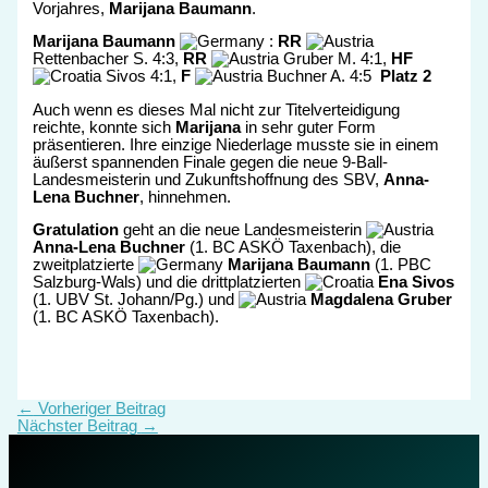
Vorjahres,
Marijana Baumann
.
Marijana Baumann
:
RR
Rettenbacher S. 4:3,
RR
Gruber M. 4:1,
HF
Sivos 4:1,
F
Buchner A. 4:5
Platz 2
Auch wenn es dieses Mal nicht zur Titelverteidigung
reichte, konnte sich
Marijana
in sehr guter Form
präsentieren. Ihre einzige Niederlage musste sie in einem
äußerst spannenden Finale gegen die neue 9-Ball-
Landesmeisterin und Zukunftshoffnung des SBV,
Anna-
Lena Buchner
, hinnehmen.
Gratulation
geht an die neue Landesmeisterin
Anna-Lena Buchner
(1. BC ASKÖ Taxenbach), die
zweitplatzierte
Marijana Baumann
(1. PBC
Salzburg-Wals) und die drittplatzierten
Ena Sivos
(1. UBV St. Johann/Pg.) und
Magdalena Gruber
(1. BC ASKÖ Taxenbach).
←
Vorheriger Beitrag
Nächster Beitrag
→