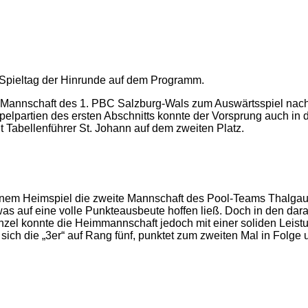
e Spieltag der Hinrunde auf dem Programm.
e Mannschaft des 1. PBC Salzburg-Wals zum Auswärtsspiel nach
pelpartien des ersten Abschnitts konnte der Vorsprung auch in
t Tabellenführer St. Johann auf dem zweiten Platz.
inem Heimspiel die zweite Mannschaft des Pool-Teams Thalgau. 
 auf eine volle Punkteausbeute hoffen ließ. Doch in den darau
zel konnte die Heimmannschaft jedoch mit einer soliden Leist
 sich die „3er“ auf Rang fünf, punktet zum zweiten Mal in Fol